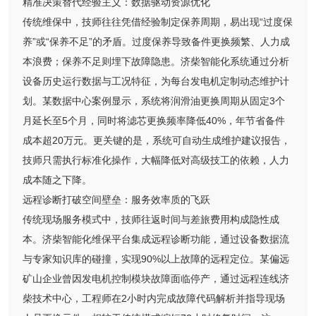
精准决策替代经验主义：数据驱动资源优化
传统维保中，技师往往凭借经验制定保养周期，易出现“过度保
养”或“保养不足”的矛盾。过度保养导致备件更换频繁、人力成
本浪费；保养不足则埋下故障隐患。济柴智能化系统通过分析
设备历史运行数据与工况特征，为每台发电机定制动态维护计
划。某数据中心案例显示，系统将润滑油更换周期从固定3个
月延长至5个月，同时将滤芯更换频率降低40%，年节省备件
成本超20万元。更关键的是，系统可自动生成维护建议报告，
技师只需执行标准化操作，大幅降低对高级技工的依赖，人力
成本随之下降。
远程诊断打破空间壁垒：服务效率质的飞跃
传统现场服务模式中，技师往返时间与差旅费用构成隐性成
本。济柴智能化维保平台集成远程诊断功能，通过设备数据流
与专家知识库的碰撞，实现90%以上故障的远程定位。某偏远
矿山企业曾因发电机控制模块故障面临停产，通过远程连线济
柴技术中心，工程师在2小时内完成故障代码解析并指导现场