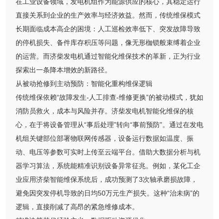
在工业设备领域，发电机组作为能源供应的核心，其稳定运行
直接关系到企业的生产效率与经济效益。然而，传统维保模式
长期面临成本高企的困境：人工巡检效率低下、突发故障导致
的停机损失、备件库存积压等问题，像无形枷锁般束缚着企业
的运营。而济柴发电机通过智能化维保技术的革新，正为行业
探索出一条降本增效的新路径。
从被动抢修到主动预防：智能化重构维保逻辑
传统维保依赖“故障发生-人工排查-维修更换”的被动模式，犹如
消防员救火，成本与风险并存。济柴发电机智能化维保的核
心，在于将设备管理从“事后处理”转向“事前预防”。通过在发电
机组关键部位部署物联网传感器，设备运行数据如温度、振
动、电压等参数可实时上传至云端平台。借助大数据分析与机
器学习算法，系统能精准识别设备异常征兆。例如，某化工企
业应用济柴智能维保系统后，成功预测了3次轴承磨损故障，
避免因突发停机导致的日均50万元生产损失。这种“治未病”的
逻辑，直接削减了高昂的紧急维修成本。